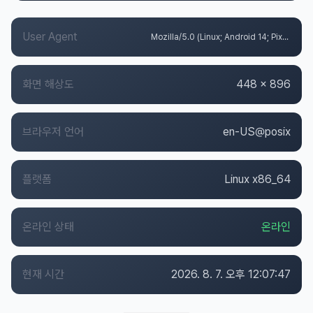
User Agent
Mozilla/5.0 (Linux; Android 14; Pixel 8) AppleWebKit/537.36 (KHTML, like Gecko) Chrome/131.0.0.0 Mobile Safari/537.36; ClaudeBot/1.0; +claudebot@anthropic.com)
화면 해상도
448 x 896
브라우저 언어
en-US@posix
플랫폼
Linux x86_64
온라인 상태
온라인
현재 시간
2026. 8. 7. 오후 12:07:48