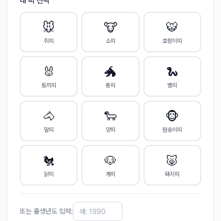
내 띠 선택
🐭
🐮
🐯
쥐띠
소띠
호랑이띠
🐰
🐲
🐍
토끼띠
용띠
뱀띠
🐴
🐑
🐵
말띠
양띠
원숭이띠
🐔
🐶
🐷
닭띠
개띠
돼지띠
또는 출생년도 입력: