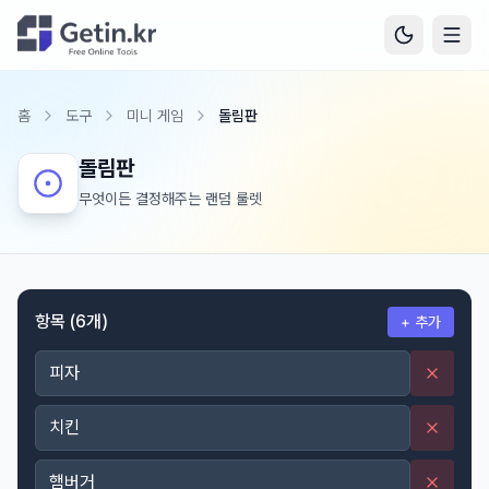
홈
도구
미니 게임
돌림판
돌림판
무엇이든 결정해주는 랜덤 룰렛
항목 (
6
개)
+ 추가