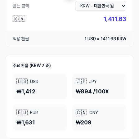
받는 금액
🇰🇷
적용 환율
1
USD
=
1411.63
KRW
주요 환율 (KRW 기준)
🇺🇸
🇯🇵
USD
JPY
₩1,412
₩894 /100¥
🇪🇺
🇨🇳
EUR
CNY
₩1,631
₩209