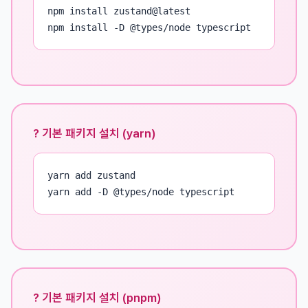
npm install zustand@latest

npm install -D @types/node typescript
? 기본 패키지 설치 (yarn)
yarn add zustand

yarn add -D @types/node typescript
? 기본 패키지 설치 (pnpm)