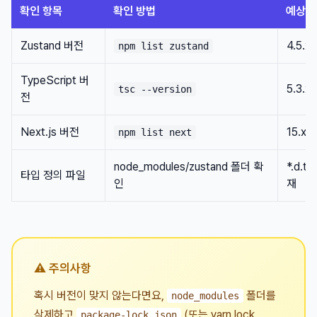
확인 항목
확인 방법
예상 
Zustand 버전
4.5.x
npm list zustand
TypeScript 버
5.3.x
tsc --version
전
Next.js 버전
15.x.x
npm list next
node_modules/zustand 폴더 확
*.d.t
타입 정의 파일
인
재
⚠️ 주의사항
혹시 버전이 맞지 않는다면요,
폴더를
node_modules
삭제하고
(또는 yarn.lock,
package-lock.json