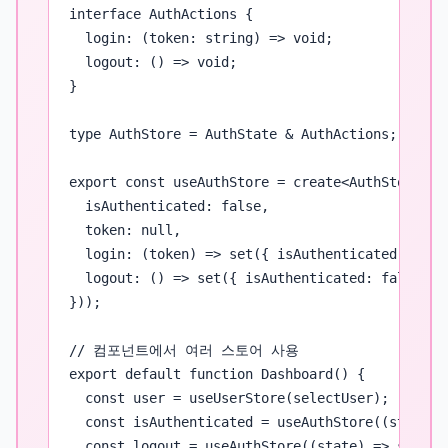
interface AuthActions {

  login: (token: string) => void;

  logout: () => void;

}

type AuthStore = AuthState & AuthActions;

export const useAuthStore = create<AuthStore>()(
  isAuthenticated: false,

  token: null,

  login: (token) => set({ isAuthenticated: true,
  logout: () => set({ isAuthenticated: false, to
}));

// 컴포넌트에서 여러 스토어 사용

export default function Dashboard() {

  const user = useUserStore(selectUser);

  const isAuthenticated = useAuthStore((state) =
  const logout = useAuthStore((state) => state.l