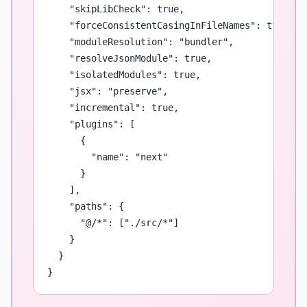
    "skipLibCheck": true,

    "forceConsistentCasingInFileNames": true,

    "moduleResolution": "bundler",

    "resolveJsonModule": true,

    "isolatedModules": true,

    "jsx": "preserve",

    "incremental": true,

    "plugins": [

      {

        "name": "next"

      }

    ],

    "paths": {

      "@/*": ["./src/*"]

    }

  }

}