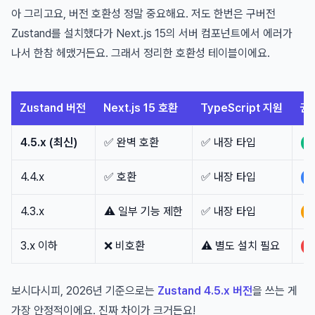
아 그리고요, 버전 호환성 정말 중요해요. 저도 한번은 구버전
Zustand를 설치했다가 Next.js 15의 서버 컴포넌트에서 에러가
나서 한참 헤맸거든요. 그래서 정리한 호환성 테이블이에요.
Zustand 버전
Next.js 15 호환
TypeScript 지원
권
4.5.x (최신)
✅ 완벽 호환
✅ 내장 타입
4.4.x
✅ 호환
✅ 내장 타입
4.3.x
⚠️ 일부 기능 제한
✅ 내장 타입
3.x 이하
❌ 비호환
⚠️ 별도 설치 필요
보시다시피, 2026년 기준으로는
Zustand 4.5.x 버전
을 쓰는 게
가장 안정적이에요. 진짜 차이가 크거든요!