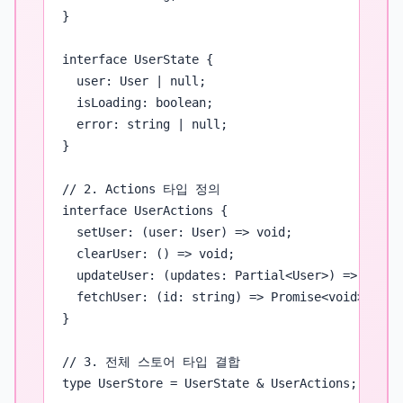
}

interface UserState {

  user: User | null;

  isLoading: boolean;

  error: string | null;

}

// 2. Actions 타입 정의

interface UserActions {

  setUser: (user: User) => void;

  clearUser: () => void;

  updateUser: (updates: Partial<User>) => void;

  fetchUser: (id: string) => Promise<void>;

}

// 3. 전체 스토어 타입 결합

type UserStore = UserState & UserActions;