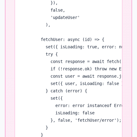
            }),

            false,

            'updateUser'

          ),

        fetchUser: async (id) => {

          set({ isLoading: true, error: null });
          try {

            const response = await fetch(`/api/u
            if (!response.ok) throw new Error('F
            const user = await response.json();

            set({ user, isLoading: false }, fals
          } catch (error) {

            set({ 

              error: error instanceof Error ? e
              isLoading: false 

            }, false, 'fetchUser/error');

          }

        }
