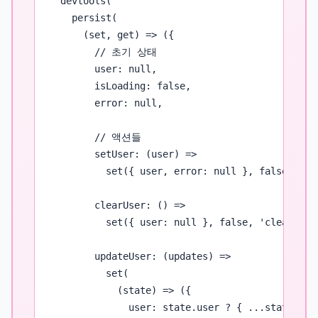
  devtools(

    persist(

      (set, get) => ({

        // 초기 상태

        user: null,

        isLoading: false,

        error: null,

        // 액션들

        setUser: (user) => 

          set({ user, error: null }, false, 'set
        clearUser: () => 

          set({ user: null }, false, 'clearUser'
        updateUser: (updates) => 

          set(

            (state) => ({

              user: state.user ? { ...state.user