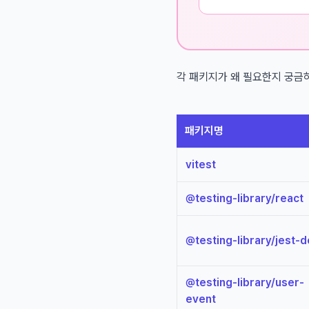
각 패키지가 왜 필요한지 궁금
패키지명
vitest
@testing-library/react
@testing-library/jest-
@testing-library/user-
event