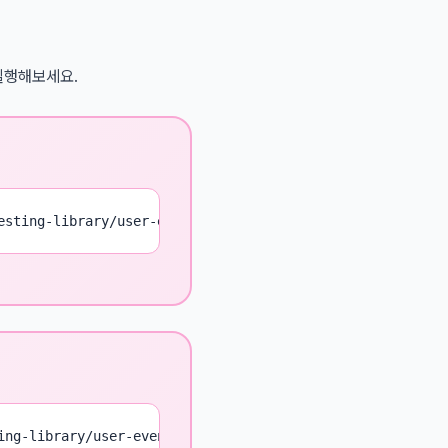
 실행해보세요.
esting-library/user-event jsdom
ing-library/user-event jsdom