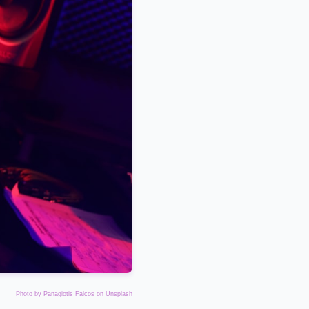
Photo by
Panagiotis Falcos
on
Unsplash