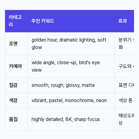
카테고
추천 키워드
효과
리
golden hour, dramatic lighting, soft
분위기 극
조명
glow
화
wide angle, close-up, bird's eye
카메라
구도와 시
view
질감
smooth, rough, glossy, matte
표면 디테
색감
vibrant, pastel, monochrome, neon
색상 톤 
해상도와 
품질
highly detailed, 8K, sharp focus
상