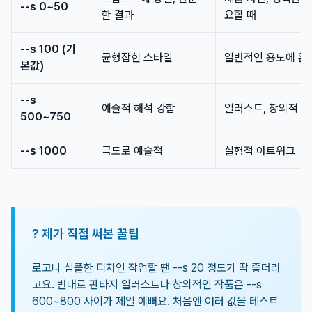
--s 0~50
한 결과
요할 때
--s 100 (기
균형잡힌 스타일
일반적인 용도에 완
본값)
--s
예술적 해석 강함
일러스트, 창의적 
500~750
--s 1000
극도로 예술적
실험적 아트워크
? 제가 직접 써본 꿀팁
로고나 심플한 디자인 작업할 땐 --s 20 정도가 딱 좋더라
고요. 반대로 판타지 일러스트나 창의적인 작품은 --s
600~800 사이가 제일 예뻐요. 처음엔 여러 값을 테스트