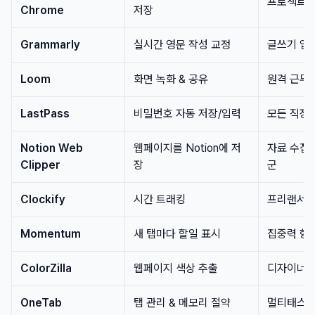
프로젝트 
Chrome
저장
Grammarly
실시간 영문 작성 교정
글쓰기 업
Loom
화면 녹화 & 공유
원격 근무
LastPass
비밀번호 자동 저장/입력
모든 직장
Notion Web
웹페이지를 Notion에 저
자료 수집이
Clipper
장
군
Clockify
시간 트래킹
프리랜서
Momentum
새 탭마다 할일 표시
집중력 향
ColorZilla
웹페이지 색상 추출
디자이너,
OneTab
탭 관리 & 메모리 절약
멀티태스킹